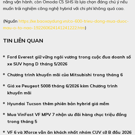
năng vận hành, còn Omoda C5 SHS là lựa chọn đáng chú ý nếu
muốn trải nghiệm công nghệ hybrid với chi phí không quá cao.
(Nguồn
https://xe.baoxaydung.vn/co-600-trieu-dong-mua-duoc-
mau-o-to-nao-192260624141241222.htm
)
TIN LIÊN QUAN
Ford Everest giữ vững ngôi vương trong cuộc đua doanh số
xe SUV hạng D tháng 5/2026
Chương trình khuyến mãi của Mitsubishi trong tháng 6
Giá xe Peugeot 5008 tháng 6/2026 kèm Chương trình
khuyến mãi
Hyundai Tucson thêm phiên bản hybrid giá mềm
Mua VinFast VF MPV 7 nhận ưu đãi hàng chục triệu đồng
trong tháng 5
VF 6 và Xforce vẫn ăn khách nhất nhóm CUV cỡ B đầu 2026