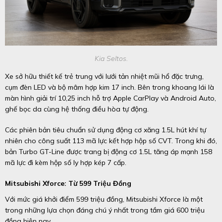
Kia Seltos.
Xe sở hữu thiết kế trẻ trung với lưới tản nhiệt mũi hổ đặc trưng,
cụm đèn LED và bộ mâm hợp kim 17 inch. Bên trong khoang lái là
màn hình giải trí 10,25 inch hỗ trợ Apple CarPlay và Android Auto,
ghế bọc da cùng hệ thống điều hòa tự động.
Các phiên bản tiêu chuẩn sử dụng động cơ xăng 1.5L hút khí tự
nhiên cho công suất 113 mã lực kết hợp hộp số CVT. Trong khi đó,
bản Turbo GT-Line được trang bị động cơ 1.5L tăng áp mạnh 158
mã lực đi kèm hộp số ly hợp kép 7 cấp.
Mitsubishi Xforce: Từ 599 Triệu Đồng
Với mức giá khởi điểm 599 triệu đồng, Mitsubishi Xforce là một
trong những lựa chọn đáng chú ý nhất trong tầm giá 600 triệu
đồng hiện nay.