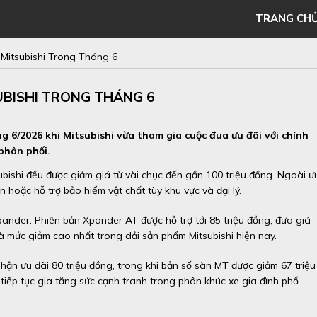
TRANG CH
Mitsubishi Trong Tháng 6
UBISHI TRONG THÁNG 6
g 6/2026 khi Mitsubishi vừa tham gia cuộc đua ưu đãi với chính
phân phối.
ubishi đều được giảm giá từ vài chục đến gần 100 triệu đồng. Ngoài ư
 hoặc hỗ trợ bảo hiểm vật chất tùy khu vực và đại lý.
pander. Phiên bản Xpander AT được hỗ trợ tới 85 triệu đồng, đưa giá
à mức giảm cao nhất trong dải sản phẩm Mitsubishi hiện nay.
n ưu đãi 80 triệu đồng, trong khi bản số sàn MT được giảm 67 triệu
tiếp tục gia tăng sức cạnh tranh trong phân khúc xe gia đình phổ