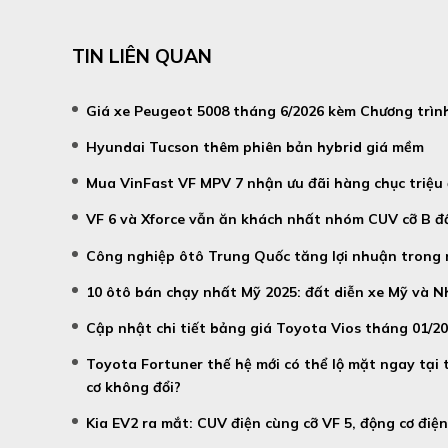
TIN LIÊN QUAN
Giá xe Peugeot 5008 tháng 6/2026 kèm Chương trìn
Hyundai Tucson thêm phiên bản hybrid giá mềm
Mua VinFast VF MPV 7 nhận ưu đãi hàng chục triệu
VF 6 và Xforce vẫn ăn khách nhất nhóm CUV cỡ B đ
Công nghiệp ôtô Trung Quốc tăng lợi nhuận trong
10 ôtô bán chạy nhất Mỹ 2025: đất diễn xe Mỹ và N
Cập nhật chi tiết bảng giá Toyota Vios tháng 01/2
Toyota Fortuner thế hệ mới có thể lộ mặt ngay tại
cơ không đổi?
Kia EV2 ra mắt: CUV điện cùng cỡ VF 5, động cơ đi