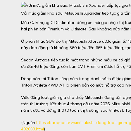
Với mức giảm khá sâu, Mitsubishi Xpander tiếp tục gia tă
Mẫu CUV hạng C Destinator, dòng xe mới gia nhập thị trư
hai phiên bản Premium và Ultimate. Sau khoảng nửa năm 
Ở phân khúc SUV đô thị, Mitsubishi Xforce được giảm từ 45
này dao động từ khoảng 560 triệu đến 665 triệu đồng, tạo 
Sedan Attrage tiếp tục là một trong những mẫu xe có giá 
ưu đãi 46 triệu đồng, còn bản CVT Premium được hỗ trợ 43,
Dòng bán tải Triton cũng nằm trong danh sách được giảm g
Triton Athlete 4WD AT là phiên bản có mức hỗ trợ cao nhất
Việc đồng loạt giảm giá cho thấy Mitsubishi đang tận dụn
trên thị trường. Kết thúc 4 tháng đầu năm 2026, Mitsubis
năm trước và đứng thứ tư toàn thị trường, sau VinFast, T
(Nguồn
https://baoquocte.vn/mitsubishi-dong-loat-giam
402033.html
)