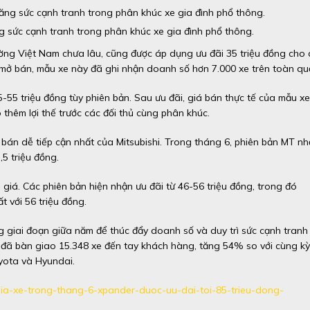
ng sức cạnh tranh trong phân khúc xe gia đình phổ thông.
ờng Việt Nam chưa lâu, cũng được áp dụng ưu đãi 35 triệu đồng cho 
mở bán, mẫu xe này đã ghi nhận doanh số hơn 7.000 xe trên toàn qu
-55 triệu đồng tùy phiên bản. Sau ưu đãi, giá bán thực tế của mẫu xe
thêm lợi thế trước các đối thủ cùng phân khúc.
bán dễ tiếp cận nhất của Mitsubishi. Trong tháng 6, phiên bản MT n
5 triệu đồng.
iá. Các phiên bản hiện nhận ưu đãi từ 46-56 triệu đồng, trong đó
 với 56 triệu đồng.
g giai đoạn giữa năm để thúc đẩy doanh số và duy trì sức cạnh tranh
hi đã bàn giao 15.348 xe đến tay khách hàng, tăng 54% so với cùng kỳ
oyota và Hyundai.
-gia-xe-trong-thang-6-xpander-duoc-uu-dai-toi-85-trieu-dong-