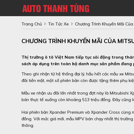
Trang Chủ
Tin Tức Xe
Chương Trình Khuyến Mãi Của 
CHƯƠNG TRÌNH KHUYẾN MÃI CỦA MITS
Thị trường ô tô Việt Nam tiếp tục sôi động trong thán
sách áp dụng trên toàn bộ danh mục sản phẩm đang 
Theo ghi nhận từ hệ thống đại lý, hầu hết các mẫu xe Mits
đãi tiền mặt, một số phiên bản còn được tặng thêm phụ kiện
Mẫu xe nhận ưu đãi lớn nhất trong đợt này là Mitsubishi X
bán thực tế xuống còn khoảng 513 triệu đồng. Đây cũng l
Hai phiên bản Xpander Premium và Xpander Cross cùng nhậ
đồng. Với mức giá mới, mẫu MPV bán chạy nhất thị trường 
thông.