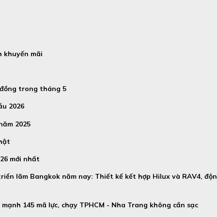
h khuyến mãi
 đồng trong tháng 5
ầu 2026
 năm 2025
hật
026 mới nhất
 triển lãm Bangkok năm nay: Thiết kế kết hợp Hilux và RAV4, độ
ện mạnh 145 mã lực, chạy TPHCM - Nha Trang không cần sạc