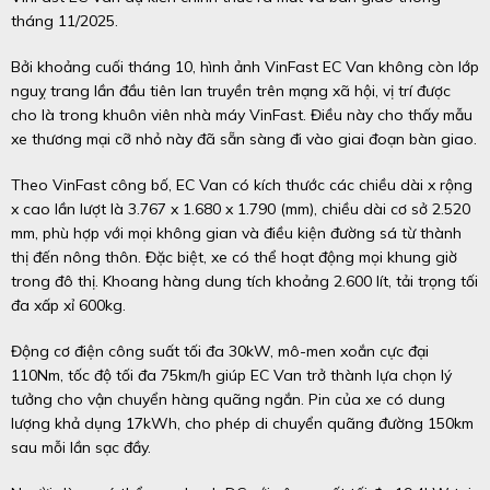
tháng 11/2025.
Bởi khoảng cuối tháng 10, hình ảnh VinFast EC Van không còn lớp
nguỵ trang lần đầu tiên lan truyền trên mạng xã hội, vị trí được
cho là trong khuôn viên nhà máy VinFast. Điều này cho thấy mẫu
xe thương mại cỡ nhỏ này đã sẵn sàng đi vào giai đoạn bàn giao.
Theo VinFast công bố, EC Van có kích thước các chiều dài x rộng
x cao lần lượt là 3.767 x 1.680 x 1.790 (mm), chiều dài cơ sở 2.520
mm, phù hợp với mọi không gian và điều kiện đường sá từ thành
thị đến nông thôn. Đặc biệt, xe có thể hoạt động mọi khung giờ
trong đô thị. Khoang hàng dung tích khoảng 2.600 lít, tải trọng tối
đa xấp xỉ 600kg.
Động cơ điện công suất tối đa 30kW, mô-men xoắn cực đại
110Nm, tốc độ tối đa 75km/h giúp EC Van trở thành lựa chọn lý
tưởng cho vận chuyển hàng quãng ngắn. Pin của xe có dung
lượng khả dụng 17kWh, cho phép di chuyển quãng đường 150km
sau mỗi lần sạc đầy.