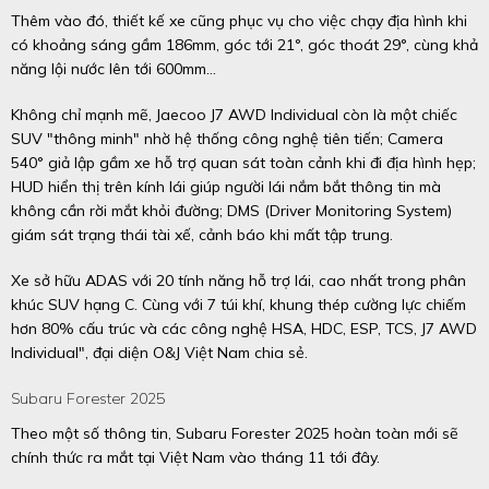
Thêm vào đó, thiết kế xe cũng phục vụ cho việc chạy địa hình khi
có khoảng sáng gầm 186mm, góc tới 21°, góc thoát 29°, cùng khả
năng lội nước lên tới 600mm…
Không chỉ mạnh mẽ, Jaecoo J7 AWD Individual còn là một chiếc
SUV "thông minh" nhờ hệ thống công nghệ tiên tiến; Camera
540° giả lập gầm xe hỗ trợ quan sát toàn cảnh khi đi địa hình hẹp;
HUD hiển thị trên kính lái giúp người lái nắm bắt thông tin mà
không cần rời mắt khỏi đường; DMS (Driver Monitoring System)
giám sát trạng thái tài xế, cảnh báo khi mất tập trung.
Xe sở hữu ADAS với 20 tính năng hỗ trợ lái, cao nhất trong phân
khúc SUV hạng C. Cùng với 7 túi khí, khung thép cường lực chiếm
hơn 80% cấu trúc và các công nghệ HSA, HDC, ESP, TCS, J7 AWD
Individual", đại diện O&J Việt Nam chia sẻ.
Subaru Forester 2025
Theo một số thông tin, Subaru Forester 2025 hoàn toàn mới sẽ
chính thức ra mắt tại Việt Nam vào tháng 11 tới đây.