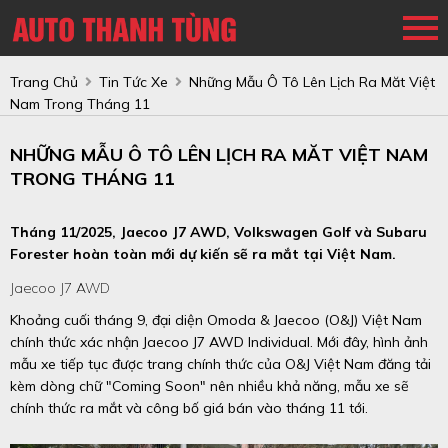
Trang Chủ
Tin Tức Xe
Những Mẫu Ô Tô Lên Lịch Ra Măt Việt
Nam Trong Tháng 11
NHỮNG MẪU Ô TÔ LÊN LỊCH RA MĂT VIỆT NAM
TRONG THÁNG 11
Tháng 11/2025, Jaecoo J7 AWD, Volkswagen Golf và Subaru
Forester hoàn toàn mới dự kiến sẽ ra mắt tại Việt Nam.
Jaecoo J7 AWD
Khoảng cuối tháng 9, đại diện Omoda & Jaecoo (O&J) Việt Nam
chính thức xác nhận Jaecoo J7 AWD Individual. Mới đây, hình ảnh
mẫu xe tiếp tục được trang chính thức của O&J Việt Nam đăng tải
kèm dòng chữ "Coming Soon" nên nhiều khả năng, mẫu xe sẽ
chính thức ra mắt và công bố giá bán vào tháng 11 tới.