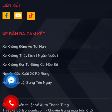
LIÊN KẾT
XE BÁN RA CAM KẾT
Xe Không Đâm Va Tai Nạn
Xe Không Thủy Kích ( Ngập Nước )
Xe Không Đại Tu Động Cơ, Hộp Số
Nguồn Gốc Xuất Xứ Rõ Ràng
Hồ Sơ Hợp Lệ, Sang Tên Ngay
Bản quyền thuộc về Auto Thanh Tùng
Thiết kế bởi
Bonbanh.com - Chuyên trang mua bán ô tô