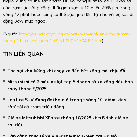
Người dùng có thể sạc nhanh DC với công suất tối đa 19,4kW tại
các trạm sạc công cộng, thời gian sạc từ 10% lên 70% pin trong
vòng 42 phút, hoặc cũng có thể sạc qua đêm tại nhà với bộ sạc di
động 3kW mua ngoài.
(Nguồn
https://xe.baoxaydung.vn/loat-o-to-moi-len-lich-ra-mat-
thang-11-tai-viet-nam-192251030151504991.htm
)
TIN LIÊN QUAN
Tác hại khó lương khi chạy xe đến hết xăng mới chịu đổ
Mitsubishi có 2 mẫu xe lọt top 5 doanh số xe xăng dầu bán
chạy tháng 9/2025
Loạt xe SUV đang đại hạ giá trong tháng 10, giảm 'kịch
sàn' tới cả trăm triệu đồng
Giá xe Mitsubishi XForce tháng 10/2025 kèm Đánh giá xe
chi tiết
Cận cảnh thực tế xe VinFast Minio Green tại Hà Nội