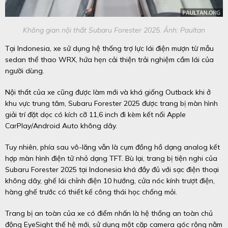
Không gian nội thất Subaru Forester 2025. Ảnh: Paultan
Tại Indonesia, xe sử dụng hệ thống trợ lực lái điện mượn từ mẫu
sedan thể thao WRX, hứa hẹn cải thiện trải nghiệm cầm lái của
người dùng.
Nội thất của xe cũng được làm mới và khá giống Outback khi ở
khu vực trung tâm, Subaru Forester 2025 được trang bị màn hình
giải trí đặt dọc có kích cỡ 11,6 inch đi kèm kết nối Apple
CarPlay/Android Auto không dây.
Tuy nhiên, phía sau vô-lăng vẫn là cụm đồng hồ dạng analog kết
hợp màn hình điện tử nhỏ dạng TFT. Bù lại, trang bị tiện nghi của
Subaru Forester 2025 tại Indonesia khá đầy đủ với sạc điện thoại
không dây, ghế lái chỉnh điện 10 hướng, cửa nóc kính trượt điện,
hàng ghế trước có thiết kế công thái học chống mỏi.
Trang bị an toàn của xe có điểm nhấn là hệ thống an toàn chủ
động EyeSight thế hệ mới, sử dụng một cặp camera góc rộng nằm