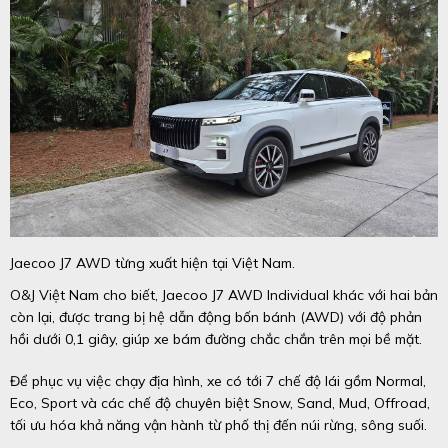
Jaecoo J7 AWD từng xuất hiện tại Việt Nam.
O&J Việt Nam cho biết, Jaecoo J7 AWD Individual khác với hai bản
còn lại, được trang bị hệ dẫn động bốn bánh (AWD) với độ phản
hồi dưới 0,1 giây, giúp xe bám đường chắc chắn trên mọi bề mặt.
Để phục vụ việc chạy địa hình, xe có tới 7 chế độ lái gồm Normal,
Eco, Sport và các chế độ chuyên biệt Snow, Sand, Mud, Offroad,
tối ưu hóa khả năng vận hành từ phố thị đến núi rừng, sông suối.