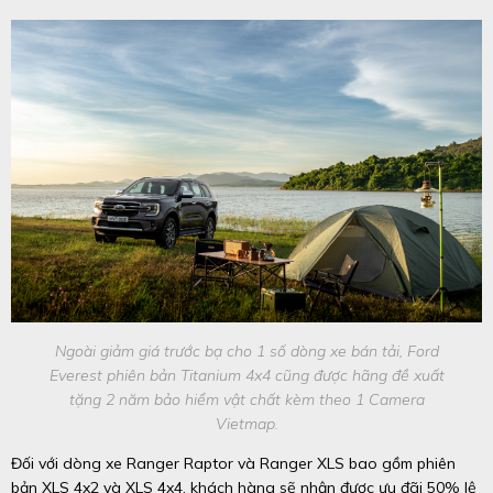
Ngoài giảm giá trước bạ cho 1 số dòng xe bán tải, Ford
Everest phiên bản Titanium 4x4 cũng được hãng đề xuất
tặng 2 năm bảo hiểm vật chất kèm theo 1 Camera
Vietmap.
Đối với dòng xe Ranger Raptor và Ranger XLS bao gồm phiên
bản XLS 4x2 và XLS 4x4, khách hàng sẽ nhận được ưu đãi 50% lệ