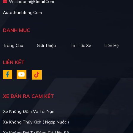
Wcchoanh@gmail.com
Autothanhtung.com
DANH MỤC
Trang Chủ
Giới Thiệu
Tin Tức Xe
Liên Hệ
LIÊN KẾT
XE BÁN RA CAM KẾT
Xe Không Đâm Va Tai Nạn
Xe Không Thủy Kích ( Ngập Nước )
Xe Không Đại Tu Động Cơ, Hộp Số