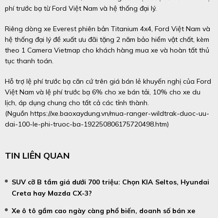
phí trước bạ từ Ford Việt Nam và hệ thống đại lý.
Riêng dòng xe Everest phiên bản Titanium 4x4, Ford Việt Nam và
hệ thống đại lý đề xuất ưu đãi tặng 2 năm bảo hiểm vật chất, kèm
theo 1 Camera Vietmap cho khách hàng mua xe và hoàn tất thủ
tục thanh toán.
Hỗ trợ lệ phí trước bạ căn cứ trên giá bán lẻ khuyến nghị của Ford
Việt Nam và lệ phí trước bạ 6% cho xe bán tải, 10% cho xe du
lịch, áp dụng chung cho tất cả các tỉnh thành.
(Nguồn
https://xe.baoxaydung.vn/mua-ranger-wildtrak-duoc-uu-
dai-100-le-phi-truoc-ba-192250806175720498.htm
)
TIN LIÊN QUAN
SUV cỡ B tầm giá dưới 700 triệu: Chọn KIA Seltos, Hyundai
Creta hay Mazda CX-3?
Xe ô tô gầm cao ngày càng phổ biến, doanh số bán xe